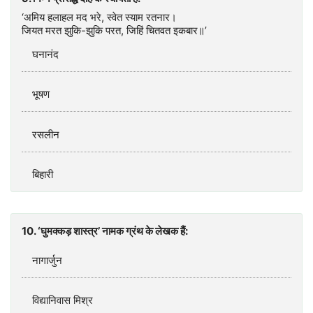
‘अमिय हलाहल मद भरे, स्‍वेत स्‍याम रतनार।
जियत मरत झुकि-झुकि परत, जिहिं चितवत इकबार॥’
घनानंद
भूषण
रसलीन
बिहारी
10. ‘घुमक्‍कड़ शास्‍त्र’ नामक ग्रंथ के लेखक हैं:
नागार्जुन
विद्यानिवास मिश्र