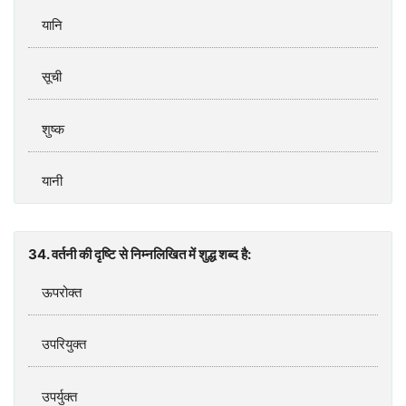
यानि
सूची
शुष्‍क
यानी
34. वर्तनी की दृष्‍टि से निम्‍नलिखित में शुद्ध शब्‍द है:
ऊपरोक्‍त
उपरियुक्‍त
उपर्युक्‍त