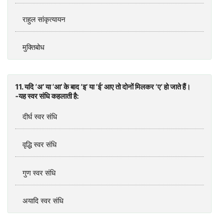
राहुल सांकृत्‍यायन
मुक्‍तिबोध
11. यदि ‘अ’ या ‘आ’ के बाद ‘इ’ या ‘ई’ आए तो दोनों मिलकर ‘ए’ हो जाते हैं।
-यह स्‍वर संधि कहलाती है:
दीर्घ स्‍वर संधि
वृद्धि स्‍वर संधि
गुण स्‍वर संधि
अयादि स्‍वर संधि