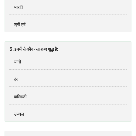
भारवि
श्री हर्ष
5. इनमें से कौन-सा शब्‍द शुद्ध है:
यानी
द्वंद
वाल्मिकी
उज्‍वल