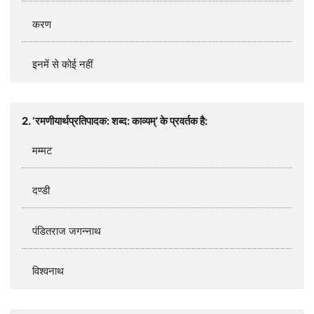
करण
इनमें से कोई नहीं
2. ‘रमणीयार्थप्रतिपादक: शब्‍द: काव्‍यम्’ के प्रवर्तक है:
मम्‍मट
दण्‍डी
पंडितराज जगन्‍नाथ
विश्‍वनाथ