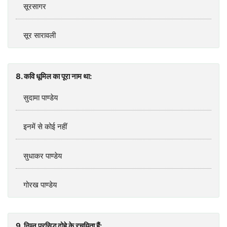
सूरसागर
सूर सारावली
8. कवि धूमिल का पूरा नाम था:
सुदामा पाण्‍डेय
इनमें से कोई नहीं
सुधाकर पाण्‍डेय
गोरख पाण्‍डेय
9. निम्न प्रसिद्ध दोहे के रचयिता हैं: