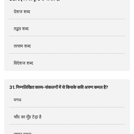
देशज शब्‍द
तद्भव शब्‍द
तत्‍सम शब्‍द
विदेशज शब्‍द
31. निम्‍नलिखित काव्‍य-संकलनों में से किसके कवि अरुण कमल है?
मगध
चाँद का मुँह टेढ़ा है