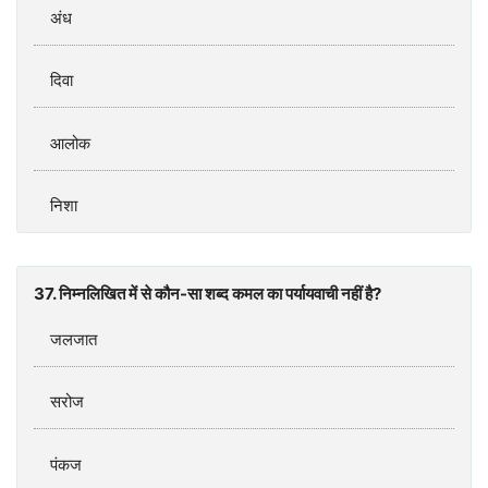
अंध
दिवा
आलोक
निशा
37. निम्‍नलिखित में से कौन-सा शब्‍द कमल का पर्यायवाची नहीं है?
जलजात
सरोज
पंकज