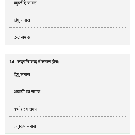
बहुब्रीहि समास
द्विगु समास
द्वन्‍द्व समास
14. ‘सद्गति’ शब्‍द में समास होगा:
द्विगु समास
अव्‍ययीभाव समास
कर्मधारय समस
तत्‍पुरूष समास