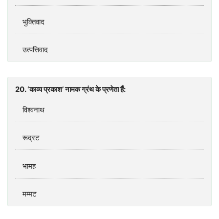
भुक्‍ति‍वाद
उत्‍पत्तिवाद
20. ‘काव्‍य प्रकाश’ नामक ग्रंथ के प्रणेता हैं:
विश्‍वनाथ
रूद्रट
भामह
मम्‍मट