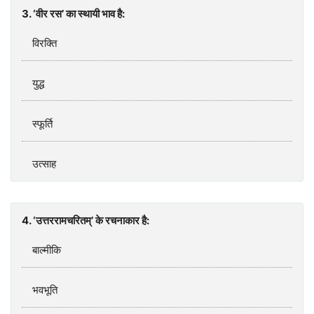
3. ‘वीर रस’ का स्थायी भाव है:
विरक्‍ति
युद्ध
स्फूर्ति
उत्‍साह
4. ‘उत्तररामचरितम्’ के रचनाकार है:
बाल्मीकि
भवभूति