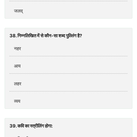
जलद्
38. निम्‍नलिखित में से कौन-सा शब्‍द पुल्लिंग है?
नहर
आय
लहर
व्‍यय
39. कवि का स्‍त्रीलिंग होगा: