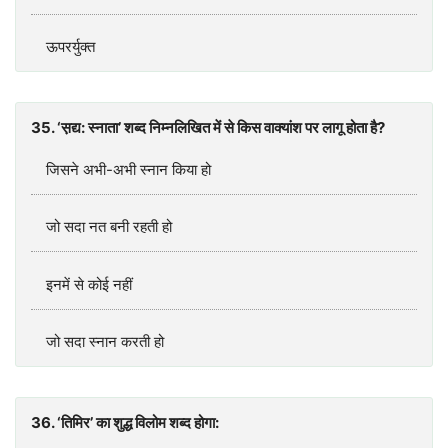
ऊपरर्युक्‍त
35. ‘स़द्य: स्‍नाता’ शब्‍द निम्‍नलिखित में से किस वाक्‍यांश पर लागू होता है?
जिसने अभी-अभी स्‍नान किया हो
जो सदा नत बनी रहती हो
इनमें से कोई नहीं
जो सदा स्‍नान करती हो
36. ‘तिमिर’ का शुद्ध विलोम शब्‍द होगा: