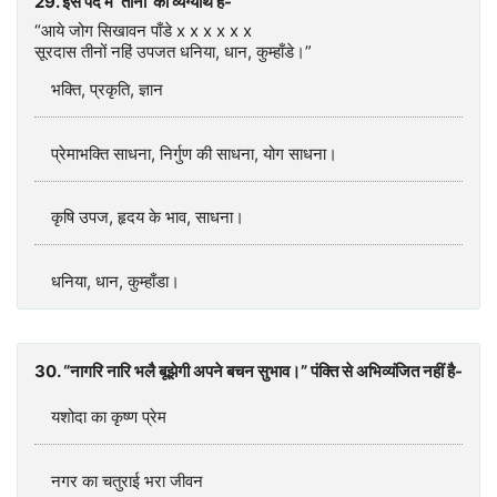
29. इस पद में ‘तीनों’ का व्यंग्यार्थ है-
“आये जोग सिखावन पाँडे x x x x x x
सूरदास तीनों नहिं उपजत धनिया, धान, कुम्हाँडे।”
भक्ति, प्रकृति, ज्ञान
प्रेमाभक्ति साधना, निर्गुण की साधना, योग साधना।
कृषि उपज, हृदय के भाव, साधना।
धनिया, धान, कुम्हाँडा।
30. “नागरि नारि भलै बूझेगी अपने बचन सुभाव।” पंक्ति से अभिव्यंजित नहीं है-
यशोदा का कृष्ण प्रेम
नगर का चतुराई भरा जीवन