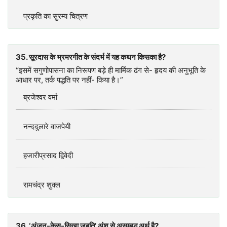
प्रकृति का सुरम्य चित्रण
35. सूरदास के भ्रमरगीत के संदर्भ में यह कथन किसका है?
“इसमें सगुणोपासना का निरूपण बड़े ही मार्मिक ढंग से- हृदय की अनुभूति के
आधार पर, तर्क पद्धति पर नहीं- किया है।”
ब्रजेश्वर वर्मा
नन्ददुलारे वाजपेयी
हजारीप्रसाद द्विवेदी
रामचंद्र शुक्ल
36. ‘अंजन-केस-सिखा जुबति’ अंश से असम्बद्ध अर्थ है?