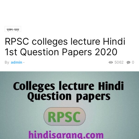
प्रश्न-पत्र
RPSC colleges lecture Hindi
1st Question Papers 2020
By
admin
-
5062
0