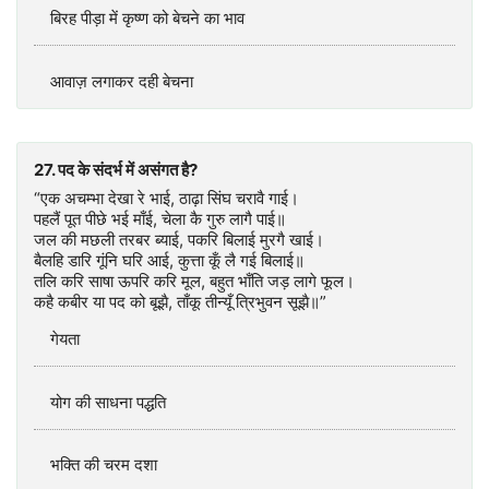
बिरह पीड़ा में कृष्ण को बेचने का भाव
आवाज़ लगाकर दही बेचना
27. पद के संदर्भ में असंगत है?
“एक अचम्भा देखा रे भाई, ठाढ़ा सिंघ चरावै गाई।
पहलैं पूत पीछे भई माँई, चेला कै गुरु लागै पाई॥
जल की मछली तरबर ब्याई, पकरि बिलाई मुरगै खाई।
बैलहि डारि गूंनि घरि आई, कुत्ता कूँ लै गई बिलाई॥
तलि करि साषा ऊपरि करि मूल, बहुत भाँति जड़ लागे फूल।
कहै कबीर या पद को बूझै, ताँकू तीन्यूँ त्रिभुवन सूझै॥”
गेयता
योग की साधना पद्धति
भक्ति की चरम दशा