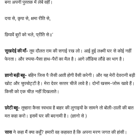
बना अपनी पुस्‍तक में लेबें वहीं।
दया से, कृपा से, क्षमा रीति से,
छिपावें बुरों को भले, प्रीति से॥’
सुखदेई की माँ-
तुम दौलत राम की सगाई रख लो। आई हुई लक्ष्‍मी घर से कोई नहीं
फेरता। और रुपया-पैसा हाथ-पैरों का मैल है। आगे लौंडिया लौंडे का भाग है।
ज्ञानो बड़ी बहू-
बहिन जिस पै जैसी आती होगी वैसी करेगी। और यह मेरी देवरानी बड़ी
खोट और चुपचोट्टी है। मेरा देवर सत्‍तर चीजें लावे है। दोनों खसम-जोरू खावे हैं।
किसी को एक चीज़ नहीं दिखलाते।
छोटी बहू-
तुम्‍हारा कैसा स्‍वभाव है बाहर की लुगाइयों के सामने तो बोली-ठाली की बात
मत कहा करो। इसमें घर की बदनामी है। (ज्ञानो से )
सास
ने कहा मैं क्‍या कहूँ? हमारी वह कहावत है कि अपना मरण जगत की हांसी।