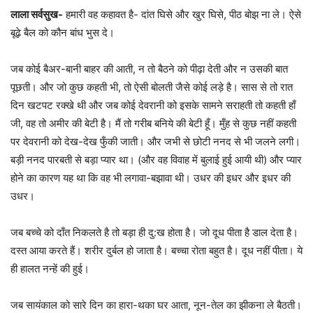
लाला सर्वसुख-
हमारी वह कहावत है- दांत घिसे और खुर घिसे, पीठ बोझ ना ले। ऐसे
बूढ़े बैल को कौन बांध भुस दे।
जब कोई बैअर-बानी बाहर की आती, न तो बैठने को पीढ़ा देती और न उसकी बात
पूछती। और जो कुछ कहती भी, तो ऐसी बोलती जैसे कोई लड़े है। सास से तो रात
दिन खटपट रक्‍खे थी और जब कोई देवरानी को इसके सामने सराहती तो कहती हाँ
जी, वह तो अमीर की बेटी है। मैं तो गरीब बनिये की बेटी हूँ। मुँह से कुछ नहीं कहती
पर देवरानी को देख-देख फुँकी जाती। और जभी से छोटी ननद से भी जलने लगी।
बड़ी ननद पारबती से बड़ा प्‍यार था। (और वह विवाह में बुलाई हुई आयी थी) और प्‍यार
होने का कारण यह था कि वह भी लगावा-बझावा थी। उधर की इधर और इधर की
उधर।
जब बच्‍चे को दाँत निकलते है तो बड़ा ही दु:ख होता है। जो दूध पीता है डाल देता है।
दस्‍त आया करते हैं। शरीर दुर्बल हो जाता है। बच्‍चा रोता बहुत है। दूध नहीं पीता। ये
ही हालत नन्‍हें की हुई।
जब सायंकाल को सारे दिन का हारा-थका घर आता, नून-तेल का झीकना ले बैठती।