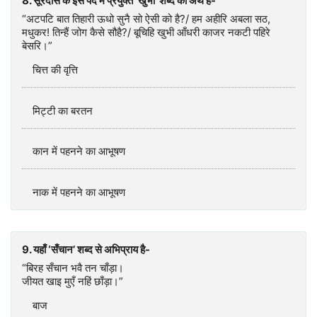
8. सूरदास के इस पद में प्रयुक्त ‘खुभी’ शब्द का अर्थ है-
“अटपटि बात तिहारी ऊधो सुनै सो ऐसी को है?/ हम अहीरि अबला सठ,
मधुकर! तिन्हैं जोग कैसे सौहै?/ बूचिहि खुभी आँधरी काजर नकटी पहिरे
बेसरि।”
चित्त की वृत्ति
मिट्टी का बरतन
कान में पहनने का आभूषण
नाक में पहनने का आभूषण
9. यहाँ ‘सँचान’ शब्द से अभिप्राय है-
“बिरह सँचान भवै तन चाँड़ा।
जीयत खाइ मुएँ नहिं छाँड़ा।”
बाज