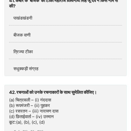
41. कबीर के ‘बीजक’ की टीका महाराज विश्वनाथ सिंह जू देव ने किस नाम से
की?
पाखंडखंडनी
बीजक वाणी
त्रिज्या टीका
सधुक्कड़ी संग्रह
42. रचनाओं को उनके रचनाकारों के साथ सुमेलित कीजिए।
(a) चित्रावली – (i) नंददास
(b) रूपमंजरी – (ii) पुहकर
(c) रसरतन – (iii) नारायण दास
(d) छिताईवार्ता – (iv) उस्मान
कूट:(a), (b), (c), (d)