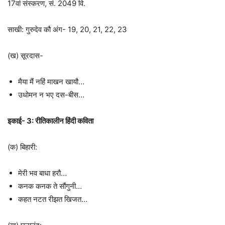
17वां संस्करण, सं. 2049 वि.
साखी: गुरुदेव कौ अंग- 19, 20, 21, 22, 23
(ख) सूरदास-
मैया मैं नहिं माखन खायौ…
उधोमन न भए दस-बीस…
इकाई- 3: रीतिकालीन हिंदी कविता
(क) बिहारी:
मेरी भव बाधा हरौ…
कनक कनक ते सौंगुनी…
कहत नटत रीझत खिजत…