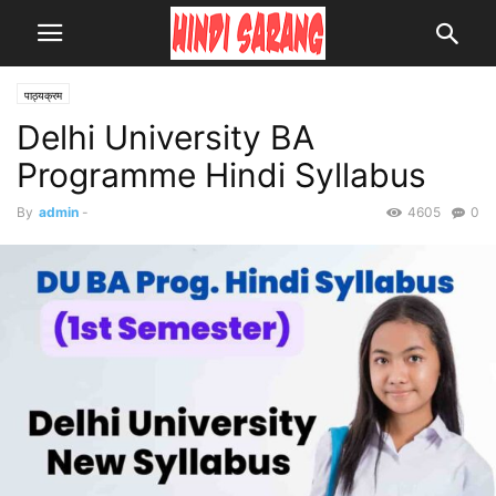
पाठ्यक्रम
Delhi University BA
Programme Hindi Syllabus
By
admin
-
4605
0