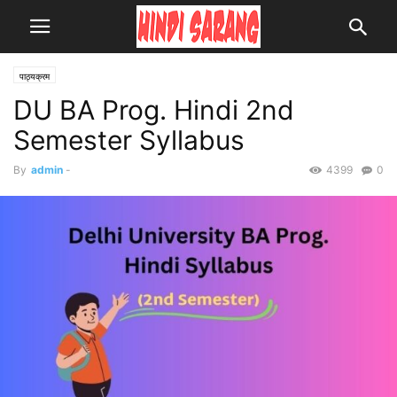
पाठ्यक्रम
DU BA Prog. Hindi 2nd
Semester Syllabus
By
admin
-
4399
0