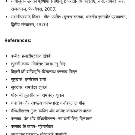
नागार्जुन- उनको प्रणाम! (नागार्जुन: प्रतिनिधि कविताएँ, संपा. नामवर सिंह,
राजकमल, पेपरबैक्स, 2009)
भवानीप्रसाद मिश्र- गीत-फरोश (दूसरा सप्तक, भारतीय ज्ञानपीठ प्रकाशन,
द्वितीय संस्करण, 1970)
References:
कबीर: हजारीप्रसाद द्विवेदी
तुलसी काव्य-मीमांसा: उदयभानु सिंह
बिहारी की वाग्विभूति: विश्वनाथ प्रसाद मिश्र
सूरदास: ब्रजेश्वर शर्मा
सूरदास: रामचंद्र शुक्ल
गोस्वामी तुलसीदास: रामचंद्र शुक्ल
घनानंद और स्वच्छंद काव्यधारा: मनोहरलाल गौड़
मैथिलीशरण गुप्त: व्यक्ति और काव्य: कमलकांत पाठक
प्रसाद, पंत और मैथिलीशरण- रामधारी सिंह ‘दिनकर’
प्रसाद के काव्य- प्रेमशंकर
जयशंकर प्रसाद- नंददुलारे वाजपेयी