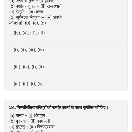
(a) जगदीश गुप्त – (i) बुंदेली
(b) बंशीधर शुक्ल – (ii) राजस्थानी
(c) ईसुरी – (iii) ब्रज
(d) सूर्यमल्ल मिश्रण – (iv) अवधी
कोड:(a), (b), (c), (d)
(iv), (v), (ii), (iii)
(i), (ii), (iii), (iv)
(iii), (iv), (i), (ii)
(iii), (ii), (i), (v)
24. निम्नलिखित चरित्रों को उनके काव्यों के साथ सुमेलित कीजिए।
(a) मानव – (i) अंधायुग
(b) पुरुरवा – (ii) कामायनी
(c) युयुत्सु – (iii) प्रियप्रवास