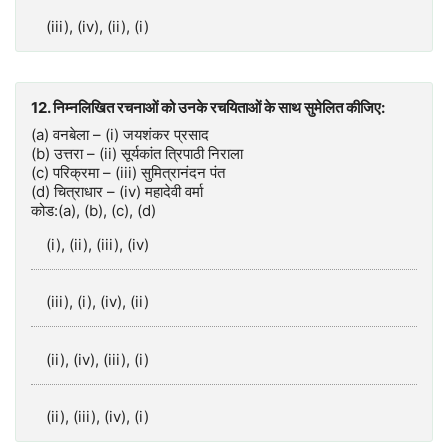
(iii), (iv), (ii), (i)
12. निम्नलिखित रचनाओं को उनके रचयिताओं के साथ सुमेलित कीजिए:
(a) वनबेला – (i) जयशंकर प्रसाद
(b) उत्तरा – (ii) सूर्यकांत त्रिपाठी निराला
(c) परिक्रमा – (iii) सुमित्रानंदन पंत
(d) चित्राधार – (iv) महादेवी वर्मा
कोड:(a), (b), (c), (d)
(i), (ii), (iii), (iv)
(iii), (i), (iv), (ii)
(ii), (iv), (iii), (i)
(ii), (iii), (iv), (i)