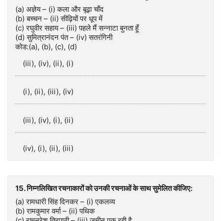
(a) अज्ञेय – (i) कला और बूढ़ा चाँद
(b) बच्चन – (ii) सीढ़ियों पर धूप में
(c) रघुवीर सहाय – (iii) पहले मैं सन्नाटा बुनता हूँ
(d) सुमित्रानंदन पंत – (iv) सतरंगिनी
कोड:(a), (b), (c), (d)
(iii), (iv), (ii), (i)
(i), (ii), (iii), (iv)
(iii), (iv), (i), (ii)
(iv), (i), (ii), (iii)
15. निम्नलिखित रचनाकारों को उनकी रचनाओं के साथ सुमेलित कीजिए:
(a) रामधारी सिंह दिनकर – (i) एकलव्य
(b) रामकुमार वर्मा – (ii) पथिक
(c) रामनरेश त्रिपाठी – (iii) ज़मीन पक रही है