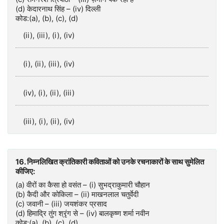
(d) केदारनाथ सिंह – (iv) दिल्‍ली
कोड:(a), (b), (c), (d)
(ii), (iii), (i), (iv)
(i), (ii), (iii), (iv)
(iv), (i), (ii), (iii)
(iii), (i), (ii), (iv)
16. निम्नलिखित क्रांतिकारी कविताओं को उनके रचनाकारों के साथ सुमेलित
कीजिए:
(a) वीरों का कैसा हो वसंत – (i) सुभद्राकुमारी चौहान
(b) कैदी और कोकिला – (ii) माखनलाल चतुर्वेदी
(c) जवानी – (iii) जयशंकर प्रसाद
(d) हिमाद्रि तुंग श्रृंग से – (iv) बालकृष्ण शर्मा नवीन
कोड:(a), (b), (c), (d)