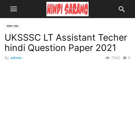
प्रश्न-पत्र
UKSSSC LT Assistant Techer
hindi Question Paper 2021
By
admin
-
7942
0