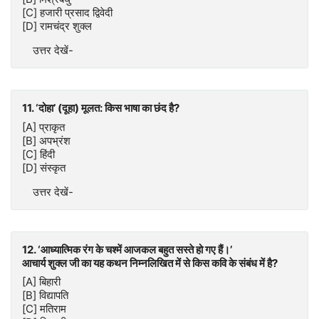
[C] हजारी प्रसाद द्विवेदी
[D] रामचंद्र शुक्ल
उत्तर देखें-
11. ‘दोहा’ (दूहा) मूलत: किस भाषा का छंद है?
[A] प्राकृत
[B] अपभ्रंश
[C] हिंदी
[D] संस्कृत
उत्तर देखें-
12. ‘आध्यात्मिक रंग के चश्में आजकल बहुत सस्ते हो गए हैं।’
आचार्य शुक्ल जी का यह कथन निम्नलिखित में से किस कवि के संबंध में है?
[A] बिहारी
[B] विद्यापति
[C] मतिराम