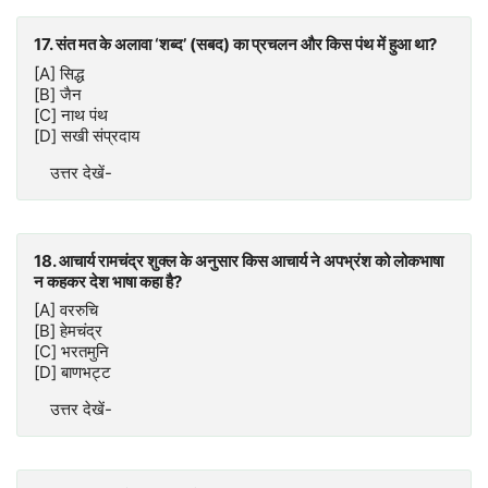
17. संत मत के अलावा ‘शब्द’ (सबद) का प्रचलन और किस पंथ में हुआ था?
[A] सिद्ध
[B] जैन
[C] नाथ पंथ
[D] सखी संप्रदाय
उत्तर देखें-
18. आचार्य रामचंद्र शुक्ल के अनुसार किस आचार्य ने अपभ्रंश को लोकभाषा
न कहकर देश भाषा कहा है?
[A] वररुचि
[B] हेमचंद्र
[C] भरतमुनि
[D] बाणभट्ट
उत्तर देखें-