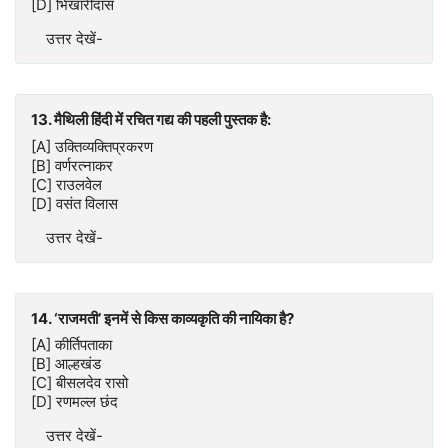
[D] भिखारीदास
उत्तर देखें-
13. मैथिली हिंदी में रचित गद्य की पहली पुस्तक है:
[A] उक्तिव्यक्तिप्रकरण
[B] वर्णरत्नाकर
[C] राउलवेल
[D] वसंत विलास
उत्तर देखें-
14. ‘राजमती’ इनमें से किस काव्यकृति की नायिका है?
[A] कीर्तिपताका
[B] आल्हखंड
[C] बीसलदेव रासो
[D] रणमल्ल छंद
उत्तर देखें-