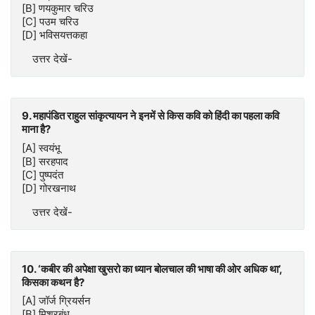
[B] णयकुमार चरिउ
[C] पउम चरिउ
[D] भविसयत्तकहा
उत्तर देखें-
9. महापंडित राहुल सांकृत्यायन ने इनमें से किस कवि को हिंदी का पहला कवि
माना है?
[A] स्वयंभू
[B] सरहपाद
[C] पुष्पदंत
[D] गोरखनाथ
उत्तर देखें-
10. ‘कबीर की अपेक्षा खुसरो का ध्यान बोलचाल की भाषा की ओर अधिक था’,
किसका कथन है?
[A] जॉर्ज ग्रियर्सन
[B] मिश्रबंधु