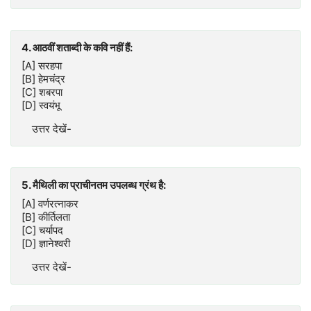
4. आठवीं शताब्दी के कवि नहीं हैं:
[A] सरहपा
[B] हेमचंद्र
[C] शबरपा
[D] स्वयंभू
उत्तर देखें-
5. मैथिली का प्राचीनतम उपलब्ध ग्रंथ है:
[A] वर्णरत्नाकर
[B] कीर्तिलता
[C] चर्यापद
[D] ज्ञानेश्वरी
उत्तर देखें-