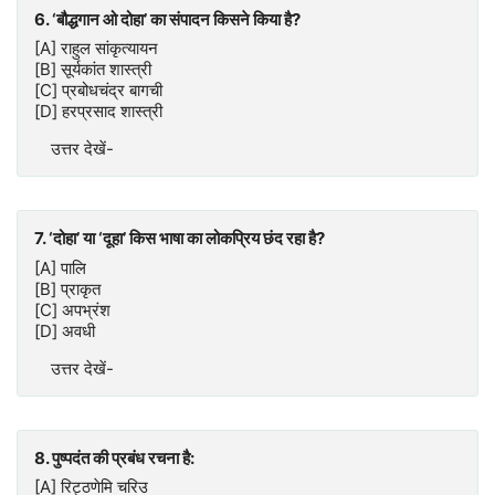
6. ‘बौद्धगान ओ दोहा’ का संपादन किसने किया है?
[A] राहुल सांकृत्यायन
[B] सूर्यकांत शास्त्री
[C] प्रबोधचंद्र बागची
[D] हरप्रसाद शास्त्री
उत्तर देखें-
7. ‘दोहा’ या ‘दूहा’ किस भाषा का लोकप्रिय छंद रहा है?
[A] पालि
[B] प्राकृत
[C] अपभ्रंश
[D] अवधी
उत्तर देखें-
8. पुष्पदंत की प्रबंध रचना है:
[A] रिट्ठणेमि चरिउ