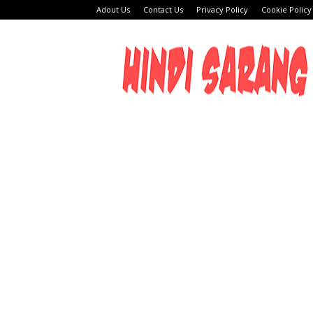
Adout Us
Contact Us
Privacy Policy
Cookie Policy
HINDI
SARANG