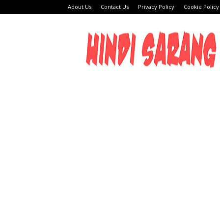
Adout Us
Contact Us
Privacy Policy
Cookie Policy
HINDI
SARANG