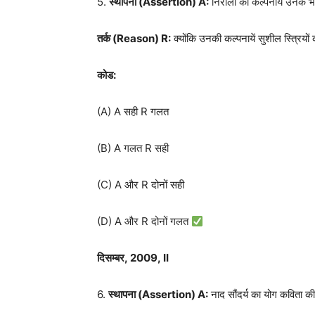
5.
स्थापना (
Assertion) A:
निराला की कल्पनायें उनके भा
तर्क (
Reason) R
:
क्योंकि उनकी कल्पनायें सुशील स्त्रियों 
कोड:
(A) A सही R गलत
(B) A गलत R सही
(C) A और R दोनों सही
(D) A और R दोनों गलत
दिसम्बर
,
2009
, II
6.
स्थापना (
Assertion) A:
नाद सौंदर्य का योग कविता की