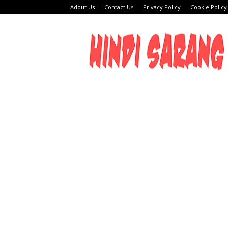
Adout Us
Contact Us
Privacy Policy
Cookie Policy
HINDI
SARANG