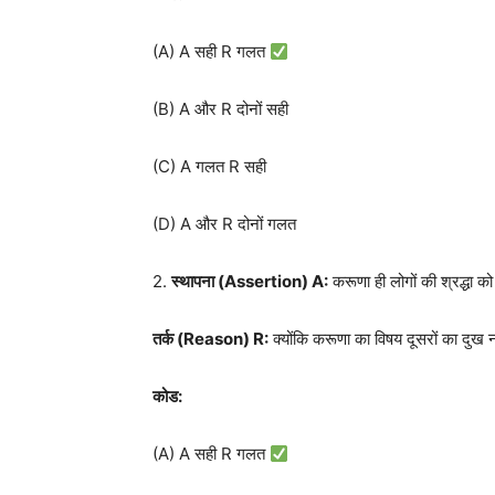
(A) A सही R गलत
(B) A और R दोनों सही
(C) A गलत R सही
(D) A और R दोनों गलत
2.
स्थापना (
Assertion) A:
करूणा ही लोगों की श्रद्धा
तर्क (
Reason) R
:
क्योंकि करूणा का विषय दूसरों का दुख न
कोड:
(A) A सही R गलत