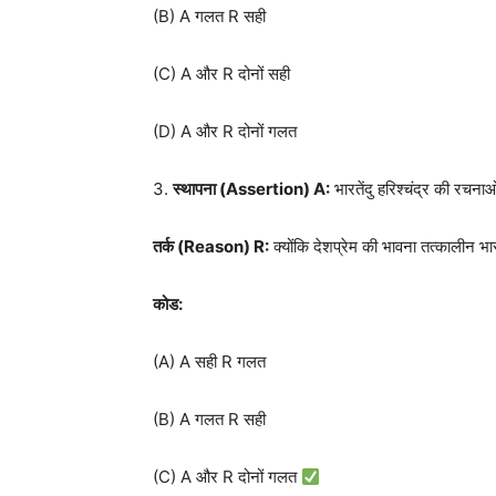
(B) A गलत R सही
(C) A और R दोनों सही
(D) A और R दोनों गलत
3.
स्थापना (
Assertion) A:
भारतेंदु हरिश्चंद्र की रचनाओ
तर्क (
Reason) R
:
क्योंकि देशप्रेम की भावना तत्कालीन भा
कोड:
(A) A सही R गलत
(B) A गलत R सही
(C) A और R दोनों गलत