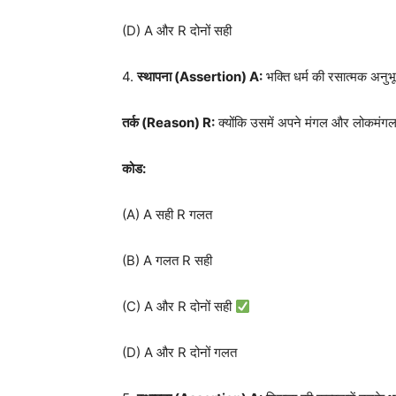
(D) A और R दोनों सही
4.
स्थापना (
Assertion) A:
भक्ति धर्म की रसात्मक अनुभू
तर्क (
Reason) R
:
क्योंकि उसमें अपने मंगल और लोकमंगल
कोड:
(A) A सही R गलत
(B) A गलत R सही
(C) A और R दोनों सही
(D) A और R दोनों गलत