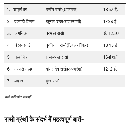
1. शार्ङ्गधर
हम्मीर रासो(अपभ्रंस)
1357 ई.
2. दलपति विजय
खुमाण रासो(राजस्थानी)
1729 ई.
3. जगनिक
परमाल रासो
सं. 1230
4. चंदरबरदाई
पृथ्वीराज रासो(डिंगल-पिंगल)
1343 ई.
5. नल्ह सिंह
विजयपाल रासो
16वीं शती
6. नरपति नाल्ह
बीसलदेव रासो(अपभ्रंश)
1212 ई.
7. अज्ञात
मुंज रासो
–
रासो कवि और रचनाएँ
रासो ग्रंथों के संदर्भ में महत्वपूर्ण बातें-