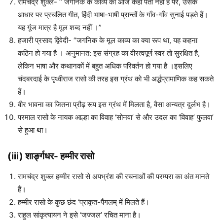
रामचंद्र शुक्ल- “ जगनिक के काव्य का आज कहीं पता नहीं है पर, उसके
आधार पर प्रचलित गीत, हिंदी भाषा-भाषी प्रान्तों के गाँव-गाँव सुनाई पड़ते हैं।
यह गूंज मात्र है मूल शब्द नहीं ।”
हजारी प्रसाद द्विवेदी- “जगनिक के मूल काव्य का क्या रूप था, यह कहना
कठिन हो गया है । अनुमानत: इस संग्रह का वीरत्वपूर्ण स्वर तो सुरक्षित है,
लेकिन भाषा और कथानकों में बहुत अधिक परिवर्तन हो गया है ।इसलिए
चंदबरदाई के पृथ्वीराज रासो की तरह इस ग्रंथ को भी अर्द्धप्रामाणिक कह सकते
हैं।
वीर भावना का जितना प्रौढ़ रूप इस ग्रंथ में मिलता है, वैसा अन्यत्र दुर्लभ है।
परमाल रासो के नायक आल्हा का विवाह ‘सोनवा’ से और उदल का ‘विवाह’ फुलवा’
से हुआ था।
(iii)
शार्ङ्गधर- हम्मीर रासो
रामचंद्र शुक्ल हम्मीर रासो से अपभ्रंश की रचनाओं की परम्परा का अंत मानते
हैं।
हम्मीर रासो के कुछ छंद ‘प्राकृत-पैंगलम् में मिलते हैं।
राहुल सांकृत्यायन ने इसे ‘जज्जल’ रचित माना है।