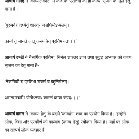
आचार्य भामह
ने ‘काव्यालंकार’ में कवि की प्रतिभा को ही काव्य-सृजन का मूल हेतु
माना है।
‘गुरुपदेशादध्येतुं शास्त्रं जडधियोऽप्यलम्।
काव्यं तु जायते जातु कस्यचित् प्रतिभावतः।।’
आचार्य दण्डी
ने नैसर्गिक प्रतिभा, निर्मल शास्त्र ज्ञान तथा सुदृढ़ अभ्यास को काव्य
सृजन का हेतु माना है-
‘नैसर्गिकी च प्रतिभा श्रुतं च बहुनिर्मलम्।
अमन्दाश्चाभि योगोऽस्याः कारणं काव्य संपदः।।’
आचार्य वामन
ने ‘काव्य-हेतु’ के बदले ‘काव्यांग’ शब्द का प्रयोग किया है। इन्होंने
लोक, विद्या और प्रकीर्ण को काव्यांग (काव्य-हेतु) स्वीकार किया है। यहाँ पर लोक
का तात्पर्य लोक व्यवहार है-