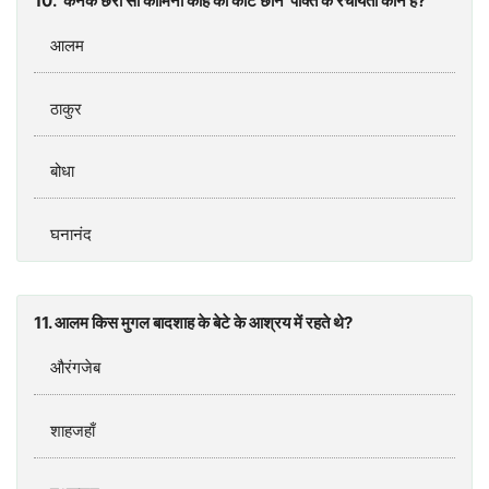
10. ‘कनक छरी सी कामिनी काहे को कटि छीन’ पंक्ति के रचयिता कौन हैं?
आलम
ठाकुर
बोधा
घनानंद
11. आलम किस मुगल बादशाह के बेटे के आश्रय में रहते थे?
औरंगजेब
शाहजहाँ