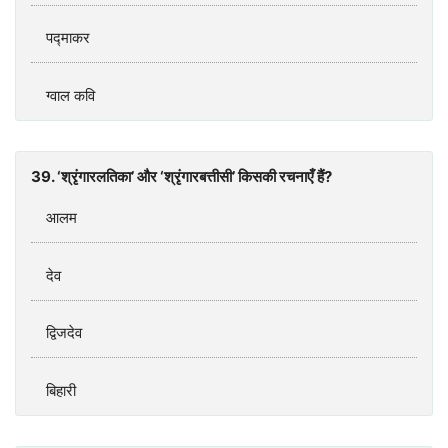
पद्माकर
ग्वाल कवि
39. ‘श्रृंगारलतिका’ और ‘श्रृंगारबत्तीसी’ किसकी रचनाएँ हैं?
आलम
देव
द्विजदेव
बिहारी