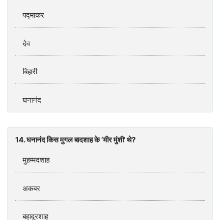
पद्माकर
देव
बिहारी
घनानंद
14. घनानंद किस मुगल बादशाह के ‘मीर मुंशी’ थे?
मुहम्मदशाह
अकबर
बहादुरशाह