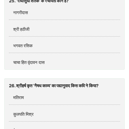
25. ‘राधासुधा शतक’ के रचयिता कौन हैं?
नागरीदास
श्री हठीजी
भगवत रसिक
चाचा हित वृंदावन दास
26. श्रीहर्ष कृत ‘नैषध काव्य’ का पद्यानुवाद किस कवि ने किया?
मतिराम
कुलपति मिश्र