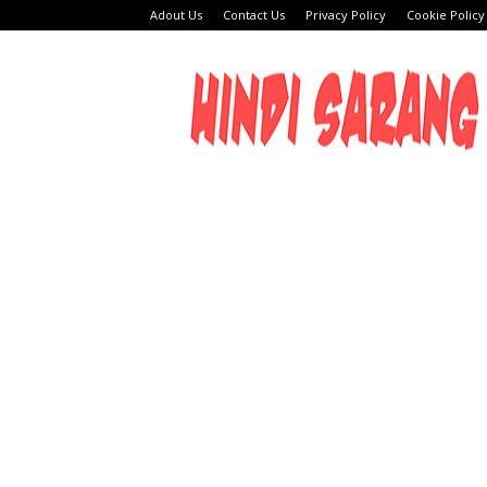
Adout Us
Contact Us
Privacy Policy
Cookie Policy
HINDI
SARANG