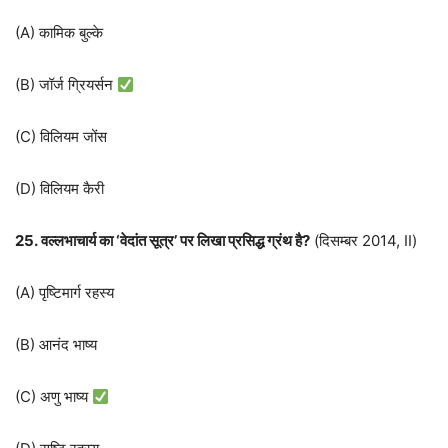
(A) कामिक बुल्के
(B) जॉर्ज ग्रियर्सन
(C) विलियम जोंस
(D) विलियम कैरी
25. वल्‍लभाचार्य का ‘वेदांत सूत्र’ पर लिखा प्रसिद्ध ग्रंथ है?
(दिसम्बर 2014, II)
(A) पृष्टिमार्ग रहस्य
(B) आनंद भाष्य
(C) अणु भाष्य