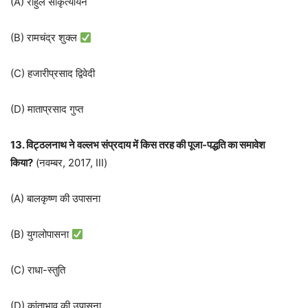
(A) राहुल सांकृत्यायन
(B) रामचंद्र शुक्ल
(C) हजारीप्रसाद द्विवेदी
(D) माताप्रसाद गुप्त
13. विट्ठलनाथ ने वल्‍लभ संप्रदाय में किस तरह की पूजा-पद्धति का समावेश
किया?
(नवम्बर, 2017, III)
(A) बालकृष्ण की उपासना
(B) युगलोपासना
(C) राधा-स्तुति
(D) कांताभाव की उपासना