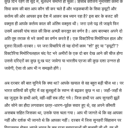
कुछ दिन रहेंगे तो सूद में, मूलधन समाप्त हो चुका। हिसाब कीजिये नुमायशी कामों के
सिवा काम की बात आप कौन सी कर चले हैं और भड़कबाजी के सिवा ड्यूटी और
कर्तव्य की ओर आपका इस देश में आकर कब ध्यान रहा है? इस बार के बजट की
वक्तृता ही आपके कर्तव्य काल की अंतिम वक्तृता थी। जरा उसे पढ़ तो जाइये फिर
उसमें आपकी पांच साल की किस अच्छी करतूत का वर्णन है। आप बारम्बार अपने दो
अति तुम तराक से भरे कामों का वर्णन करते हैं। एक विक्टोरिया मिमोरियल हाल और
दूसरा दिल्ली-दरबार। पर जरा विचारिये तो यह दोनों काम “शो” हुए या “ड्यूटी”?
विक्टोरिया मिमोरियलहाल चंद पेट भरे अमीरों के एक दो बार देख आने की चीज होगा
उससे दरिद्रों का कुछ दु:ख घट जावेगा या भारतीय प्रजा की कुछ दशा उन्नत हो
जावेगी, ऐसा तो आप भी न समझते होंगे।
अब दरबार की बात सुनिये कि क्या था? आपके खयाल से वह बहुत बड़ी चीज था। पर
भारत वासियों की दृष्टि में वह बुलबुलों के स्वप्न से बढ़कर कुछ न था। जहाँ-जहाँ से
वह जुलूस के हाथी आये, वहीं-वहीं सब लौट गये। जिस हाथी पर आप सुनहरी झूलें
और सोने का हौदा लगवाकर छत्र-धारण-पूर्वक सवार हुए थे, वह अपने कीमती
असबाब सहित जिसका था, उसके पास चला गया। आप भी जानते थे कि वह आपका
नहीं और दर्शक भी जानते थे कि आपका नहीं। दरबार में जिस सुनहरी सिंहासन पर
विराजमान होकर आपने भारत के सब राजा महाराजाओं की सलामी ली थी, वह भी