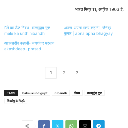
भारत मित्र,11, अप्रैल 1903 ई.
मेले का ऊँट निबंध- बालमुकुंद गुप्त |
अपना-अपना भाग्य कहानी- जैनेंद्र
mele ka unth nibandh
कुमार | apna apna bhagyay
आकाशदीप कहानी- जयशंकर प्रसाद |
akashdeep- prasad
1
2
3
TAGS
balmukund gupt
nibandh
निबंध
बालमुकुंद गुप्त
शिवशंभु के चिट्ठे