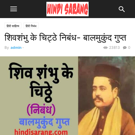
हिंदी साहित्य
हिंदी निबंध
शिवशंभु के चिट्ठे निबंध- बालमुकुंद गुप्त
By
admin
-
23813
0