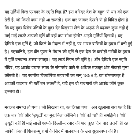
यह मूर्तियाँ किस प्रकार के स्मृति चिह्न हैं? इस दरिद्र देश के बहुत-से धन की एक
ढेरी है, जो किसी काम नहीं आ सकती। एक बार जाकर देखने से ही विदित होता है
कि वह कुछ विशेष पक्षियों के कुछ देर विश्राम लेने के अड्डे से बढ़कर कुछ नहीं है।
माई माई लार्ड! आपकी मूर्ति की वहाँ क्या शोभा होगी? आइये मूर्तियाँ दिखावें। वह
देखिये एक मूर्ति है, जो किले के मैदान में नहीं है, पर भारत वासियों के हृदय में बनी हुई
है। पहचानिये, इस वीर पुरुष ने मैदान की मूर्ति से इस देश के करोड़ों गरीबों के हृदय
में मूर्ति बनवाना अच्छा समझा। यह लार्ड रिपन की मूर्ति है। और देखिये एक स्मृति
मंदिर, यह आपके पचास लाख के संगमर्मर वाले से अधिक मजबूत और सैकड़ो गुना
कीमती है। यह स्वर्गीया विक्टोरिया महारानी का सन् 1858 ई. का घोषणापत्र है।
आपकी यादगार भी यहीं बन सकती है, यदि इन दो यादगारों की आपके जीमें कुछ
इज्जत हो।
मतलब समाप्त हो गया। जो लिखना था, वह लिखा गया। अब खुलासा बात यह है कि
एक बार ‘शो’ और ‘ड्यूटी’ का मुकाबिला कीजिये। ‘शो’ को ‘शो’ ही समझिये। ‘शो’
ड्यूटी नहीं है! माई लार्ड! आपके दिल्ली-दरबार की याद कुछ दिन बाद उतनी ही रह
जावेगी जितनी शिवशम्भु शर्मा के सिर में बालकपन के उस सुखस्वप्न की है।