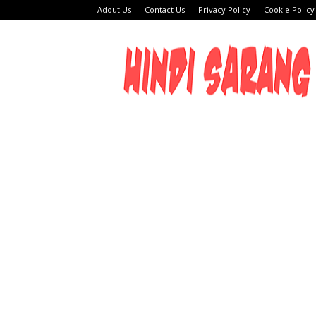
Adout Us
Contact Us
Privacy Policy
Cookie Policy
HINDI
SARANG