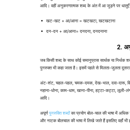
आदि। वहीं अनुकरणात्मक शब्द के अंत में आ जुड़ने पर धातुएँ
खट-खट + आ/आना = खटखटा, खटखटाना
दन-दन + आ/आना= दनदना, दनदनाना
2. अपू
जब किसी शब्द के साथ कोई समानुप्रास सार्थक या निर्थक शब्द
पुनरुक्त भी कहा जाता है। इसमें पहले से मिलता-जुलता दूसरा
अंट-शंट, चहल-पहल, चमक-दमक, देख-भाल, दवा-दारू, विस्
नहाना-धोना, काम-धाम, खाना-पीना, हट्टा-कट्टा, लूली-लंगड
आदि।
अपूर्ण
पुनरुक्ति शब्दों
का प्रयोग बोल-चाल की भाषा में अधिक हो
और नाटक बोलचाल की भाषा में लिखे जाते हैं इसलिए वहाँ भी 