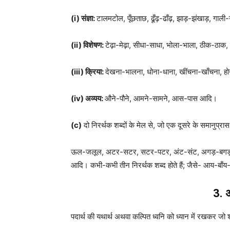
(
i)
संज्ञा:
टालमटोल, पूँछताछ, ढूँढ़-ढाँढ़, झाड़-झंखाड़, ग
(
ii)
विशेषण:
टेढ़ा-मेढ़ा, सीधा-साधा, भोला-भाला, ठीक-ठा
(
iii)
क्रिया:
देखना-भालना, धोना-धाना, खींचना-खाँचना, ह
(
iv)
अव्यय:
औने-पौने, आमने-सामने, आस-पास आदि।
(
c)
दो निरर्थक शब्दों के मेल से, जो एक दूसरे के समानुप्रास ह
ऊल-जलूल, अटर-सटर, सटर-पटर, अंट-संट, अगड़-बगड़, 
आदि। कभी-कभी तीन निरर्थक शब्द होते हैं; जैसे- आय-बाँय
3. 
पदार्थ की यथार्थ अथवा कल्पित ध्वनि को ध्यान में रखकर जो शब