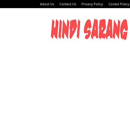
Adout Us
Contact Us
Privacy Policy
Cookie Policy
HINDI
SARANG