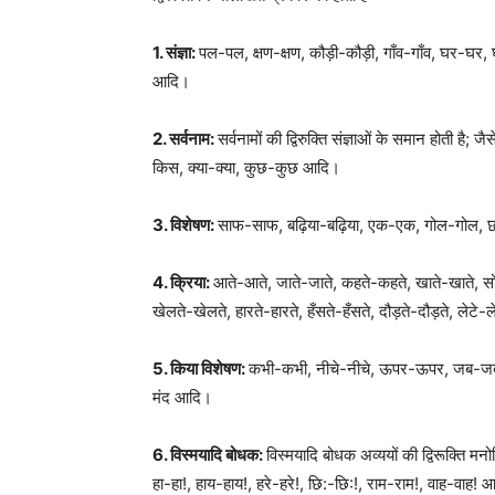
1. संज्ञा:
पल-पल, क्षण-क्षण, कौड़ी-कौड़ी, गाँव-गाँव, घर-घर, घ
आदि।
2. सर्वनाम:
सर्वनामों की द्विरुक्ति संज्ञाओं के समान होती
किस, क्या-क्या, कुछ-कुछ आदि।
3. विशेषण:
साफ-साफ, बढ़िया-बढ़िया, एक-एक, गोल-गोल, छोटे
4. क्रिया:
आते-आते, जाते-जाते, कहते-कहते, खाते-खाते, सोत
खेलते-खेलते, हारते-हारते, हँसते-हँसते, दौड़ते-दौड़ते, लेटे-
5. किया विशेषण:
कभी-कभी, नीचे-नीचे, ऊपर-ऊपर, जब-जब, तब
मंद आदि।
6. विस्मयादि बोधक:
विस्मयादि बोधक अव्ययों की द्विरूक्ति मन
हा-हा!, हाय-हाय!, हरे-हरे!, छि:-छि:!, राम-राम!, वाह-वाह!