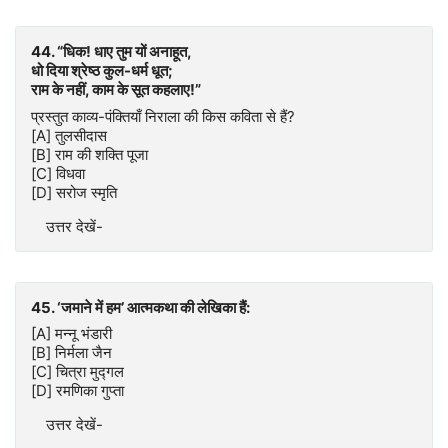
44. “धिक! धाए तुम यों अनाहूत,
धो दिया श्रेष्ठ कुल-धर्म धूत;
राम के नहीं, काम के सूत कहलाए!”
प्रस्तुत काव्य-पंक्तियाँ निराला की किस कविता से हैं?
[A] तुलसीदास
[B] राम की शक्ति पूजा
[C] विधवा
[D] सरोज स्मृति
उत्तर देखें-
45. ‘जमाने में हम’ आत्मकथा की लेखिका हैं:
[A] मन्नू भंडारी
[B] निर्मला जैन
[C] चित्रा मुद्गल
[D] रमणिका गुप्ता
उत्तर देखें-