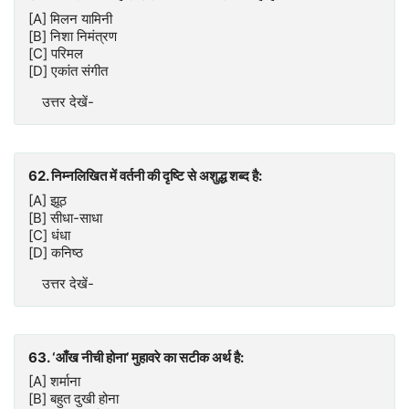
[A] मिलन यामिनी
[B] निशा निमंत्रण
[C] परिमल
[D] एकांत संगीत
उत्तर देखें-
62. निम्नलिखित में वर्तनी की दृष्टि से अशुद्ध शब्द है:
[A] झूठ
[B] सीधा-साधा
[C] धंधा
[D] कनिष्ठ
उत्तर देखें-
63. ‘आँख नीची होना’ मुहावरे का सटीक अर्थ है:
[A] शर्माना
[B] बहुत दुखी होना