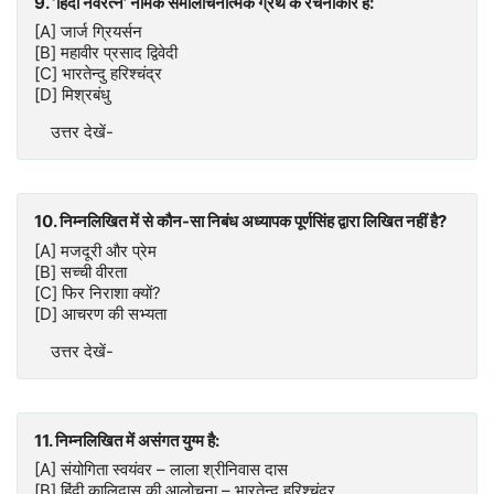
9. ‘हिंदी नवरत्न’ नामक समालोचनात्मक ग्रंथ के रचनाकार हैं:
[A] जार्ज ग्रियर्सन
[B] महावीर प्रसाद द्विवेदी
[C] भारतेन्दु हरिश्चंद्र
[D] मिश्रबंधु
उत्तर देखें-
10. निम्नलिखित में से कौन-सा निबंध अध्यापक पूर्णसिंह द्वारा लिखित नहीं है?
[A] मजदूरी और प्रेम
[B] सच्ची वीरता
[C] फिर निराशा क्यों?
[D] आचरण की सभ्यता
उत्तर देखें-
11. निम्नलिखित में असंगत युग्म है:
[A] संयोगिता स्वयंवर – लाला श्रीनिवास दास
[B] हिंदी कालिदास की आलोचना – भारतेन्दु हरिश्चंद्र