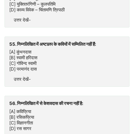
[C] युक्तितरंगिणी – कुलपतिमि
[D] काव्य विवेक – चिंतामणि त्रिपाठी
उत्तर देखें-
55. निम्नलिखित में अष्टछाप के कवियों में सम्मिलित नहीं हैं:
[A] कुंभनदास
[B] स्वामी हरिदास
[C] गोविन्द स्वामी
[D] परमानंद दास
उत्तर देखें-
56. निम्नलिखित में से केशवदास की रचना नहीं है:
[A] कविप्रिया
[B] रसिकप्रिया
[C] विज्ञानगीता
[D] रस सागर