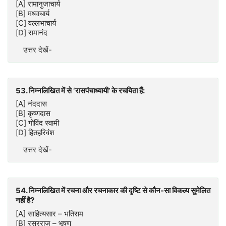
[A] रामानुजाचार्य
[B] मध्वाचार्य
[C] वल्लभाचार्य
[D] रामानंद
उत्तर देखें-
53. निम्नलिखित में से ‘रासपंचाध्यायी’ के रचयिता हैं:
[A] नंददास
[B] कृष्णदास
[C] गोविंद स्वामी
[D] हितहरिवंश
उत्तर देखें-
54. निम्नलिखित में रचना और रचनाकार की दृष्टि से कौन-सा विकल्प सुमेलित
नहीं है?
[A] साहित्यसार – भतिराम
[B] रसरराज – भूषण