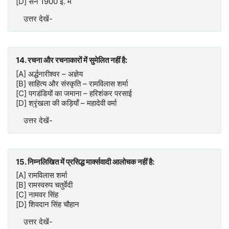
[D] सन 1900 ई. में
उत्तर देखें-
14. रचना और रचनाकारों में सुमेलित नहीं है:
[A] अर्द्धनारीश्वर – अज्ञेय
[B] साहित्य और संस्कृति – रामविलास शर्मा
[C] पगडंडियों का जमाना – हरिशंकर परसाई
[D] श्रृंखला की कड़ियाँ – महादेवी वर्मा
उत्तर देखें-
15. निम्नलिखित में प्रसिद्ध मार्क्सवादी आलोचक नहीं है:
[A] रामविलास शर्मा
[B] रामस्वरुप चतुर्वेदी
[C] नामवर सिंह
[D] शिवदान सिंह चौहान
उत्तर देखें-