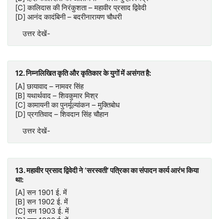
[C] कालिदास की निरंकुशता – महावीर प्रसाद द्विवेदी
[D] आनंद कादंबिनी – बदरीनारायण चौधरी
उत्तर देखें-
12. निम्नलिखित कृति और कृतिकार के युगों में असंगत है:
[A] छायावाद – नामवर सिंह
[B] यथार्थवाद – शिवकुमार मिश्र
[C] कामायनी का पुनर्मूल्यांकन – मुक्तिबोध
[D] प्रगतिवाद – शिवदान सिंह चौहान
उत्तर देखें-
13. महावीर प्रसाद द्विवेदी ने ‘सरस्वती’ पत्रिका का संपादन कार्य आरंभ किया
था:
[A] सन 1901 ई. में
[B] सन 1902 ई. में
[C] सन 1903 ई. में