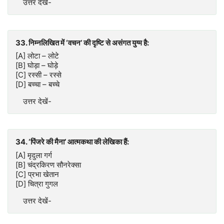
उत्तर देखें-
33. निम्नलिखित में ‘वचन’ की दृष्टि से असंगत युग्म है:
[A] लोटा – लोटे
[B] घोड़ा – घोड़े
[C] रस्सी – रस्से
[D] बच्चा – बच्चे
उत्तर देखें-
34. ‘पिंजरे की मैना’ आत्मकथा की लेखिका हैं:
[A] मृदुला गर्ग
[B] चंद्रकिरण सौनरेक्सा
[C] प्रभा खेतान
[D] चित्रा गुगल
उत्तर देखें-