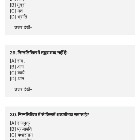
[B] मुद्रा
[C] मत
[D] भ्रांति
उत्तर देखें-
29. निम्नलिखित में तद्भव शब्द नहीं है:
[A] राय .
[B] आग
[C] कार्य
[D] आन
उत्तर देखें-
30. निम्नलिखित में से किसमें अव्ययीभाव समास है?
[A] राजपुत्र
[B] प्रजापति
[C] यथास्नान