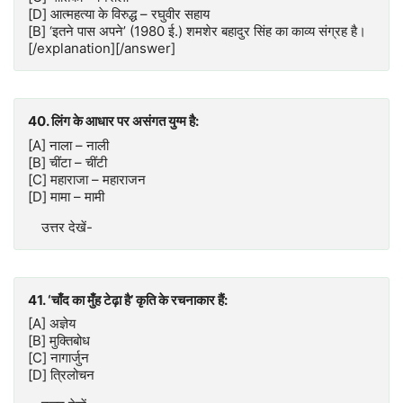
[D] आत्महत्या के विरुद्ध – रघुवीर सहाय
[B] ‘इतने पास अपने’ (1980 ई.) शमशेर बहादुर सिंह का काव्य संग्रह है।
[/explanation][/answer]
40. लिंग के आधार पर असंगत युग्म है:
[A] नाला – नाली
[B] चींटा – चींटी
[C] महाराजा – महाराजन
[D] मामा – मामी
उत्तर देखें-
41. ‘चाँद का मुँह टेढ़ा है’ कृति के रचनाकार हैं:
[A] अज्ञेय
[B] मुक्तिबोध
[C] नागार्जुन
[D] त्रिलोचन