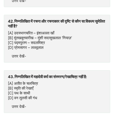
उत्तर देखें-
42. निम्नलिखित में रचना और रचनाकार की दृष्टि से कौन सा विकल्प सुमेलित
नहीं है?
[A] उदयभानचरित – इंशाअल्ला खाँ
[B] मुंतखबुत्तवारीख – मुंशी सदासुखलाल ‘नियाज़’
[C] पद्मपुराण – सदलमिश्र
[D] प्रेमसागर – लल्लूलाल
उत्तर देखें-
43. निम्नलिखित में महादेवी वर्मा का संस्मरण/रेखाचित्र नहीं है:
[A] अतीत के चलचित्र
[B] स्मृति की रेखाएँ
[C] पथ के साथी
[D] वन तुलसी की गंध
उत्तर देखें-