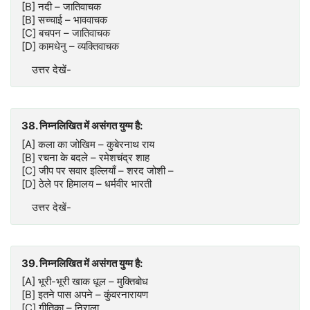
[B] नदी – जातिवाचक
[B] सच्चाई – भाववाचक
[C] बचपन – जातिवाचक
[D] कामधेनु – व्यक्तिवाचक
उत्तर देखें-
38. निम्नलिखित में असंगत युग्म है:
[A] कला का जोखिम – कुबेरनाथ राय
[B] रचना के बदले – रमेशचंद्र शाह
[C] जीप पर सवार इल्लियाँ – शरद जोशी –
[D] ठेले पर हिमालय – धर्मवीर भारती
उत्तर देखें-
39. निम्नलिखित में असंगत युग्म है:
[A] भूरी-भूरी खाक धूल – मुक्तिबोध
[B] इतने पास अपने – कुंवरनारायण
[C] गीतिका – निराला