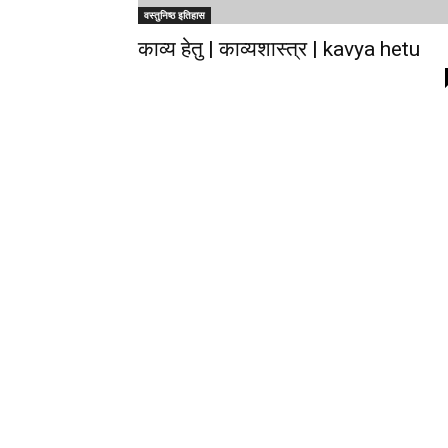
वस्तुनिष्ठ इतिहास
काव्य हेतु | काव्यशास्त्र | kavya hetu