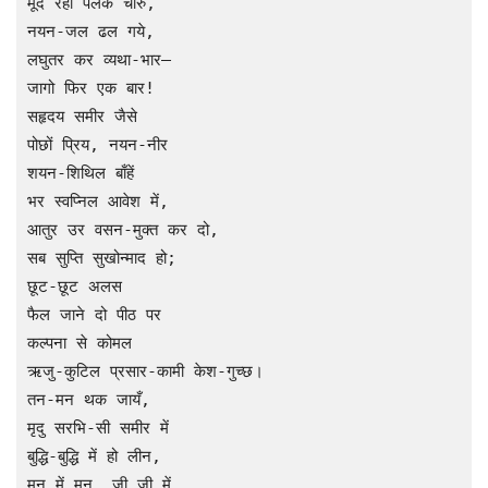
मूँद रही पलकें चारु,

नयन-जल ढल गये,

लघुतर कर व्यथा-भार—

जागो फिर एक बार!

सहृदय समीर जैसे

पोछों प्रिय, नयन-नीर

शयन-शिथिल बाँहें

भर स्वप्निल आवेश में,

आतुर उर वसन-मुक्त कर दो,

सब सुप्ति सुखोन्माद हो;

छूट-छूट अलस

फैल जाने दो पीठ पर

कल्पना से कोमल

ऋजु-कुटिल प्रसार-कामी केश-गुच्छ।

तन-मन थक जायँ,

मृदु सरभि-सी समीर में

बुद्धि-बुद्धि में हो लीन,

मन में मन, जी जी में,
